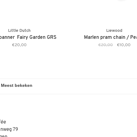
Little Dutch
Liewood
anner ­ Fairy Garden GRS
Marlen pram chain / P
€20,00
€20,00
€10,00
Fée
enweg 79