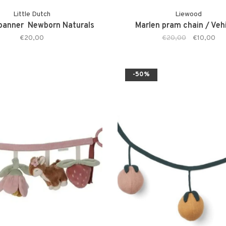
Little Dutch
Liewood
anner ­ Newborn Naturals
Marlen pram chain / Veh
€20,00
€20,00
€10,00
-50%