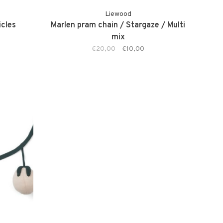
Liewood
icles
Marlen pram chain / Stargaze / Multi
mix
€20,00
€10,00