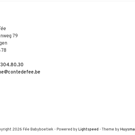
Fée
enweg 79
gen
478
304.80.30
e@contedefee.be
yright 2026 Fée Babyboetiek
- Powered by
Lightspeed
- Theme by
Huysma