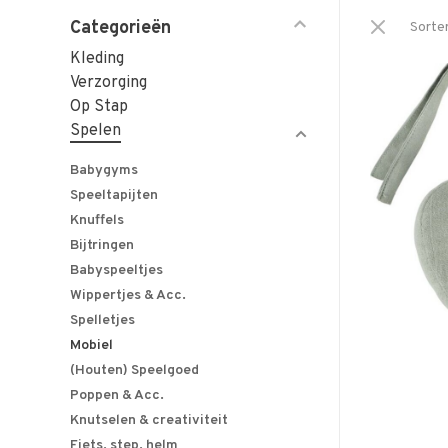
Categorieën
Sorte
Kleding
Verzorging
Op Stap
Spelen
Babygyms
Speeltapijten
Knuffels
Bijtringen
Babyspeeltjes
Wippertjes & Acc.
Spelletjes
Mobiel
(Houten) Speelgoed
Poppen & Acc.
Knutselen & creativiteit
Fiets, step, helm