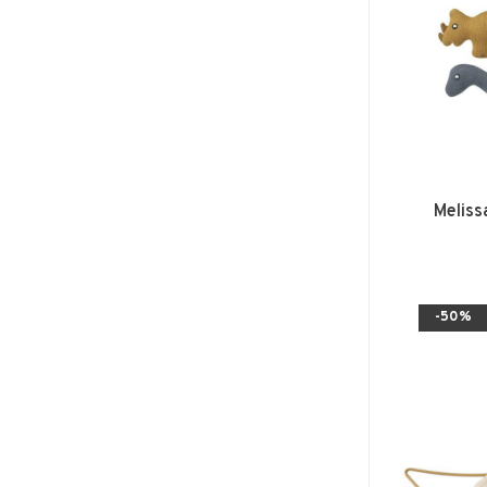
Meliss
-50%