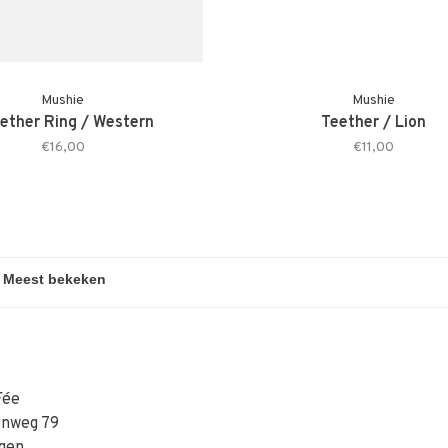
Mushie
Mushie
ether Ring / Western
Teether / Lion
€16,00
€11,00
Fée
enweg 79