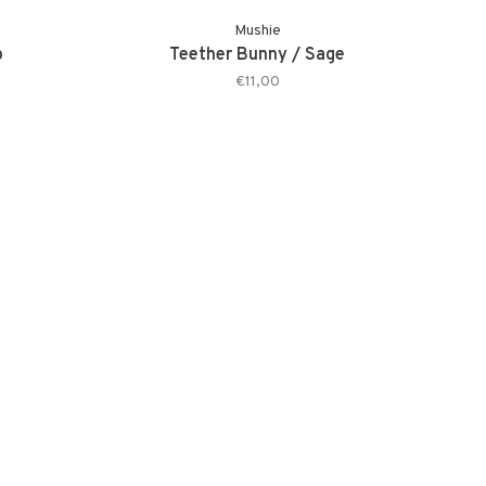
Mushie
o
Teether Bunny / Sage
€11,00