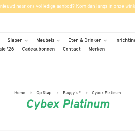
nieuwd naar ons volledige aanbod? Kom dan langs in onze wink
Slapen
Meubels
Eten & Drinken
Inrichtin
le '26
Cadeaubonnen
Contact
Merken
Home
Op Stap
Buggy's *
Cybex Platinum
Cybex Platinum