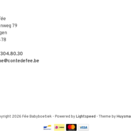
Fée
enweg 79
gen
478
304.80.30
e@contedefee.be
yright 2026 Fée Babyboetiek
- Powered by
Lightspeed
- Theme by
Huysma