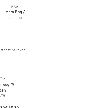
KAAI
Mom Bag /
€265,00
Fée
enweg 79
gen
478