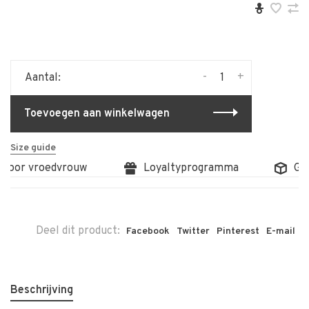
-
+
Aantal:
Toevoegen aan winkelwagen
Size guide
 door vroedvrouw
Loyaltyprogramma
Grat
Deel dit product:
Facebook
Twitter
Pinterest
E-mail
Beschrijving