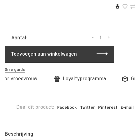
-
+
Aantal:
Toevoegen aan winkelwagen
Size guide
oor vroedvrouw
Loyaltyprogramma
Gratis
Deel dit product:
Facebook
Twitter
Pinterest
E-mail
Beschrijving