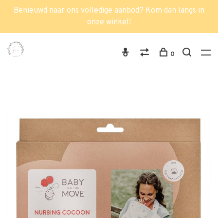
Benieuwd naar ons volledige aanbod? Kom dan langs in
onze winkel!
0