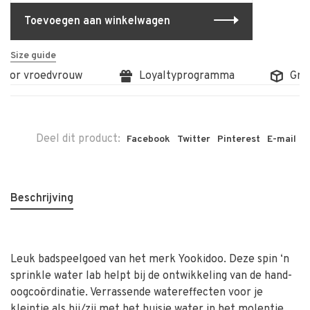
Toevoegen aan winkelwagen
Size guide
oor vroedvrouw
Loyaltyprogramma
Gratis
Deel dit product:
Facebook
Twitter
Pinterest
E-mail
Beschrijving
Leuk badspeelgoed van het merk Yookidoo. Deze spin ‘n
sprinkle water lab helpt bij de ontwikkeling van de hand-
oogcoördinatie. Verrassende watereffecten voor je
kleintje als hij/zij met het buisje water in het molentje