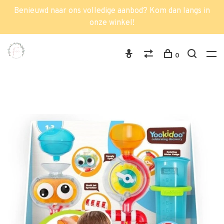
Benieuwd naar ons volledige aanbod? Kom dan langs in
onze winkel!
0