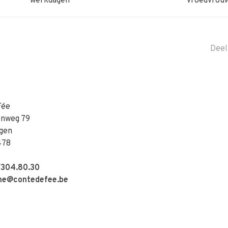
werkdagen
vroedvrou
Deel
Fée
enweg 79
gen
478
304.80.30
e@contedefee.be