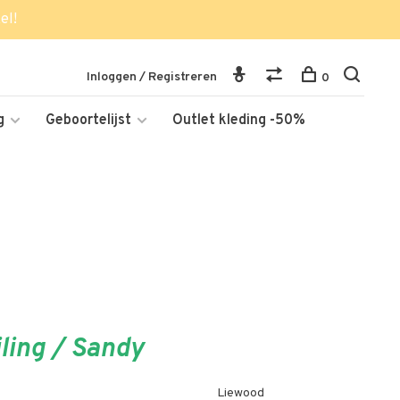
el!
Inloggen / Registreren
0
g
Geboortelijst
Outlet kleding -50%
ling / Sandy
Liewood