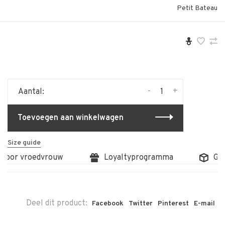
Petit Bateau
-
+
Aantal:
Toevoegen aan winkelwagen
Size guide
door vroedvrouw
Loyaltyprogramma
Grat
Deel dit product:
Facebook
Twitter
Pinterest
E-mail