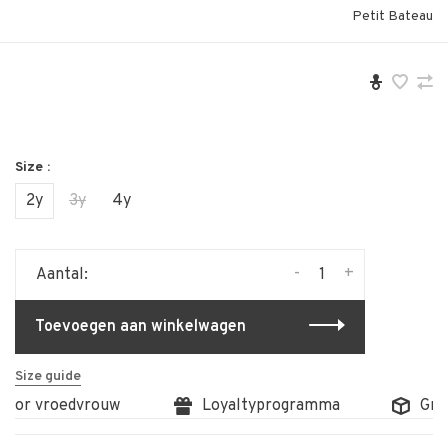
Petit Bateau
Size :
2y
3y
4y
-
+
Aantal:
Toevoegen aan winkelwagen
Size guide
door vroedvrouw
Loyaltyprogramma
Grati