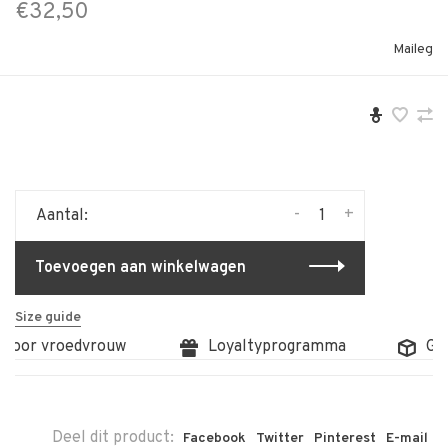
€32,50
Maileg
-
+
Aantal:
Toevoegen aan winkelwagen
Size guide
door vroedvrouw
Loyaltyprogramma
Grat
Deel dit product:
Facebook
Twitter
Pinterest
E-mail