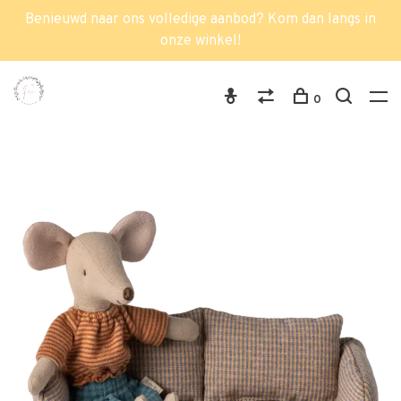
Benieuwd naar ons volledige aanbod? Kom dan langs in
onze winkel!
0