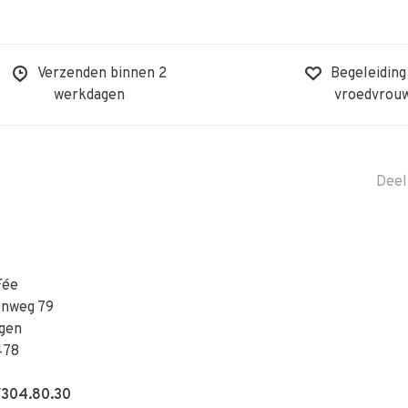
Verzenden binnen 2
Begeleiding
werkdagen
vroedvrou
Deel
Fée
enweg 79
gen
478
304.80.30