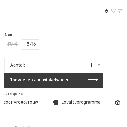
Size :
17/18
15/16
-
+
Aantal:
Toevoegen aan winkelwagen
Size guide
g door vroedvrouw
Loyaltyprogramma
Gr