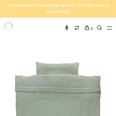
Benieuwd naar ons volledige aanbod? Kom dan langs in
onze winkel!
0