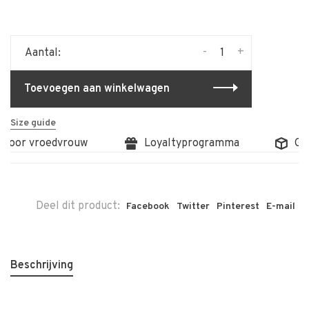
-
+
Aantal:
Toevoegen aan winkelwagen
Size guide
 door vroedvrouw
Loyaltyprogramma
Grat
Deel dit product:
Facebook
Twitter
Pinterest
E-mail
Beschrijving