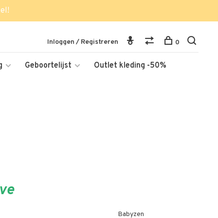
el!
Inloggen / Registreren
0
g
Geboortelijst
Outlet kleding -50%
ive
Babyzen