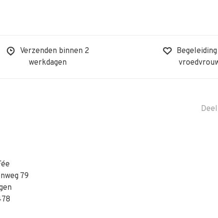
Verzenden binnen 2
Begeleiding
werkdagen
vroedvrou
Deel
Fée
enweg 79
gen
478