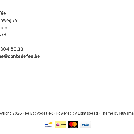
Fée
enweg 79
gen
478
304.80.30
e@contedefee.be
yright 2026 Fée Babyboetiek
- Powered by
Lightspeed
- Theme by
Huysma