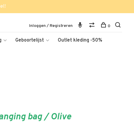
el!
Inloggen / Registreren
0
g
Geboortelijst
Outlet kleding -50%
anging bag / Olive