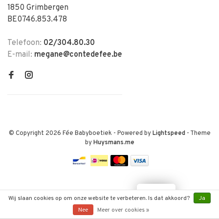
1850 Grimbergen
BE0746.853.478
Telefoon:
02/304.80.30
E-mail:
megane@contedefee.be
© Copyright 2026 Fée Babyboetiek
- Powered by
Lightspeed
- Theme
by
Huysmans.me
LOYALTY
Wij slaan cookies op om onze website te verbeteren. Is dat akkoord?
Ja
Nee
Meer over cookies »