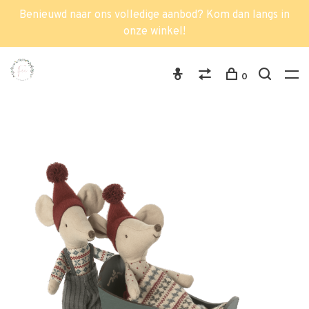
Benieuwd naar ons volledige aanbod? Kom dan langs in
onze winkel!
0