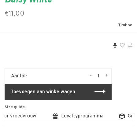
Daisy White
€11,00
Timboo
-
+
Aantal:
Toevoegen aan winkelwagen
Size guide
oor vroedvrouw
Loyaltyprogramma
Gratis