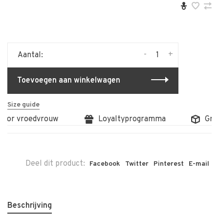
-
+
Aantal:
Toevoegen aan winkelwagen
Size guide
oor vroedvrouw
Loyaltyprogramma
Grati
Deel dit product:
Facebook
Twitter
Pinterest
E-mail
Beschrijving