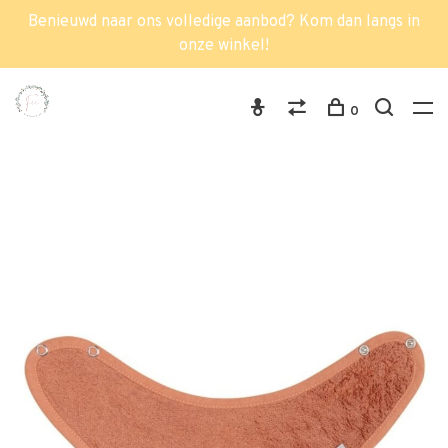
Benieuwd naar ons volledige aanbod? Kom dan langs in
onze winkel!
0