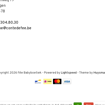
enweg 79
gen
478
304.80.30
e@contedefee.be
yright 2026 Fée Babyboetiek
- Powered by
Lightspeed
- Theme by
Huysma