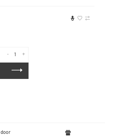
-
+
 door