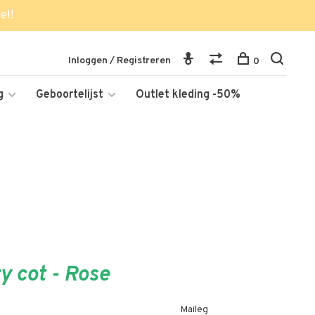
el!
Inloggen / Registreren
0
g
Geboortelijst
Outlet kleding -50%
y cot - Rose
Maileg