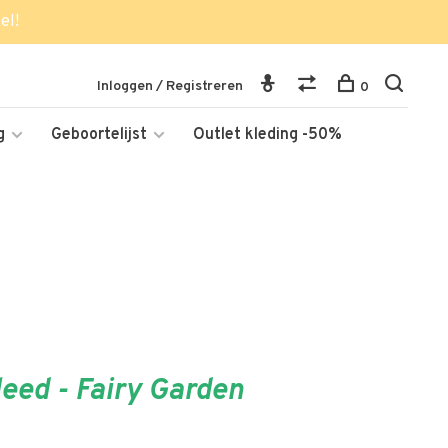
el!
Inloggen / Registreren
0
g
Geboortelijst
Outlet kleding -50%
leed - Fairy Garden