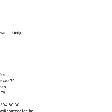
van je kindje
Fée
enweg 79
gen
478
304.80.30
e@contedefee.be