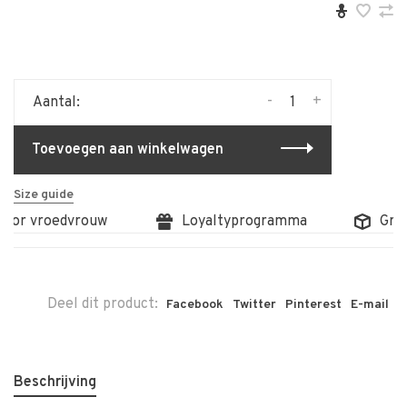
-
+
Aantal:
Toevoegen aan winkelwagen
Size guide
oor vroedvrouw
Loyaltyprogramma
Gratis
Deel dit product:
Facebook
Twitter
Pinterest
E-mail
Beschrijving