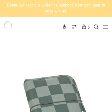
Benieuwd naar ons volledige aanbod? Kom dan langs in
onze winkel!
0