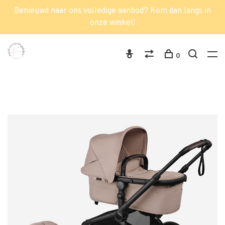
Benieuwd naar ons volledige aanbod? Kom dan langs in
onze winkel!
0