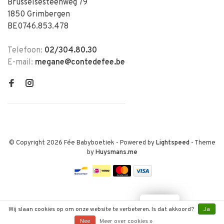
Brusselsesteenweg 79
1850 Grimbergen
BE0746.853.478
Telefoon:
02/304.80.30
E-mail:
megane@contedefee.be
© Copyright 2026 Fée Babyboetiek
- Powered by
Lightspeed
- Theme
by
Huysmans.me
LOYALTY
Wij slaan cookies op om onze website te verbeteren. Is dat akkoord?
Ja
Nee
Meer over cookies »