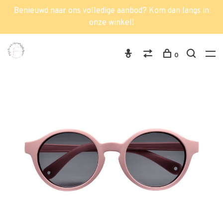
Benieuwd naar ons volledige aanbod? Kom dan langs in
onze winkel!
0