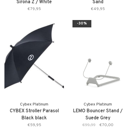
Sirona Z / White
Sand
€79,95
€49,95
-30%
Cybex Platinum
Cybex Platinum
CYBEX Stroller Parasol
LEMO Bouncer Stand /
Black black
Suede Grey
€59,95
€99,99
€70,00