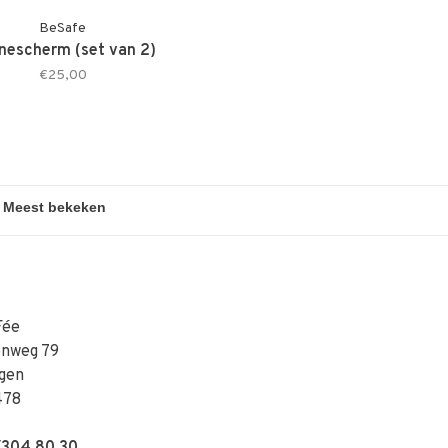
BeSafe
nescherm (set van 2)
€25,00
Fée
enweg 79
gen
478