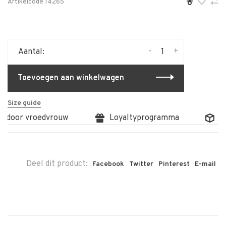
Artikelcode
14265
-
+
Aantal:
Toevoegen aan winkelwagen
Size guide
g door vroedvrouw
Loyaltyprogramma
Gr
Deel dit product:
Facebook
Twitter
Pinterest
E-mail