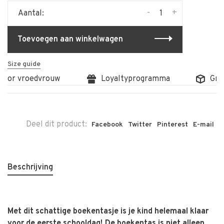
-
+
Aantal:
Toevoegen aan winkelwagen
Size guide
oor vroedvrouw
Loyaltyprogramma
Gratis
Deel dit product:
Facebook
Twitter
Pinterest
E-mail
Beschrijving
Met dit schattige boekentasje is je kind helemaal klaar
voor de eerste schooldag! De boekentas is niet alleen