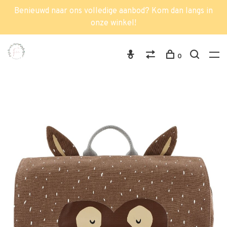
Benieuwd naar ons volledige aanbod? Kom dan langs in
onze winkel!
0