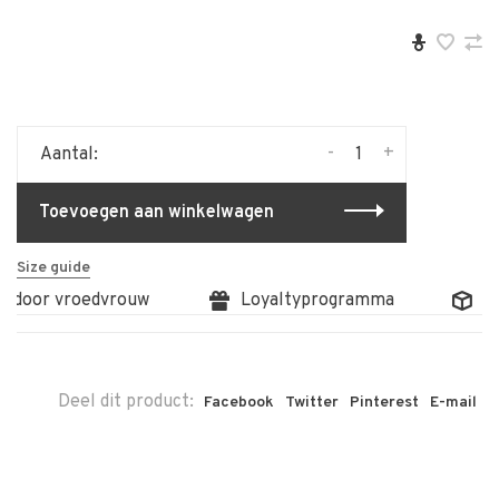
-
+
Aantal:
Toevoegen aan winkelwagen
Size guide
g door vroedvrouw
Loyaltyprogramma
Gr
Deel dit product:
Facebook
Twitter
Pinterest
E-mail