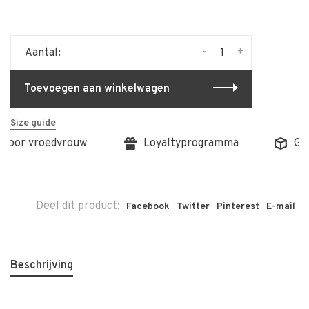
-
+
Aantal:
Toevoegen aan winkelwagen
Size guide
door vroedvrouw
Loyaltyprogramma
Grat
Deel dit product:
Facebook
Twitter
Pinterest
E-mail
Beschrijving