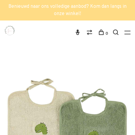
Benieuwd naar ons volledige aanbod? Kom dan langs in
onze winkel!
0