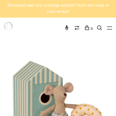
Benieuwd naar ons volledige aanbod? Kom dan langs in
onze winkel!
0