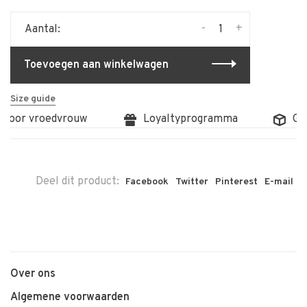
-
+
Aantal:
Toevoegen aan winkelwagen
Size guide
 door vroedvrouw
Loyaltyprogramma
Grat
Deel dit product:
Facebook
Twitter
Pinterest
E-mail
Over ons
Algemene voorwaarden