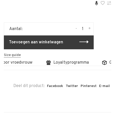
-
+
Aantal:
Toevoegen aan winkelwagen
Size guide
 door vroedvrouw
Loyaltyprogramma
Grat
Deel dit product:
Facebook
Twitter
Pinterest
E-mail