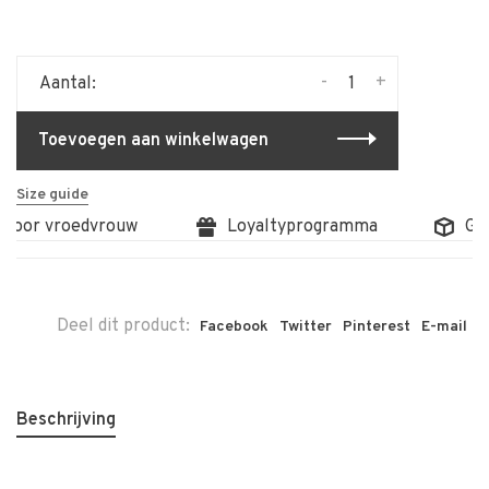
-
+
Aantal:
Toevoegen aan winkelwagen
Size guide
 door vroedvrouw
Loyaltyprogramma
Grat
Deel dit product:
Facebook
Twitter
Pinterest
E-mail
Beschrijving