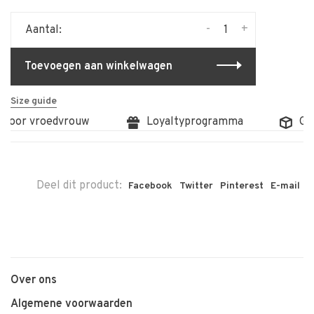
-
+
Aantal:
Toevoegen aan winkelwagen
Size guide
 door vroedvrouw
Loyaltyprogramma
Gra
Deel dit product:
Facebook
Twitter
Pinterest
E-mail
Over ons
Algemene voorwaarden