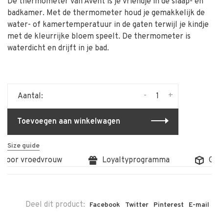
De thermometer van Avent is je vriendje in de slaap- en
badkamer. Met de thermometer houd je gemakkelijk de
water- of kamertemperatuur in de gaten terwijl je kindje
met de kleurrijke bloem speelt. De thermometer is
waterdicht en drijft in je bad.
-
+
Aantal:
Toevoegen aan winkelwagen
Size guide
 door vroedvrouw
Loyaltyprogramma
Grat
Deel dit product:
Facebook
Twitter
Pinterest
E-mail