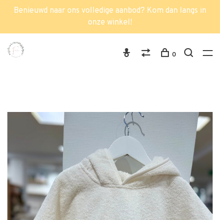
Benieuwd naar ons volledige aanbod? Kom dan langs in
onze winkel!
0