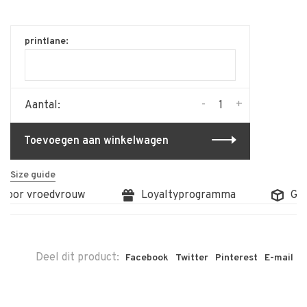
printlane:
-
+
Aantal:
Toevoegen aan winkelwagen
Size guide
door vroedvrouw
Loyaltyprogramma
Grati
Deel dit product:
Facebook
Twitter
Pinterest
E-mail