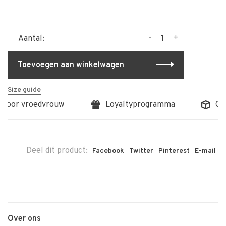
-
+
Aantal:
Toevoegen aan winkelwagen
Size guide
 door vroedvrouw
Loyaltyprogramma
Grat
Deel dit product:
Facebook
Twitter
Pinterest
E-mail
Over ons