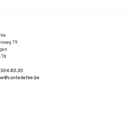
Fée
enweg 79
gen
478
304.80.30
e@contedefee.be