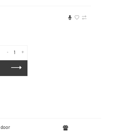
-
+
 door