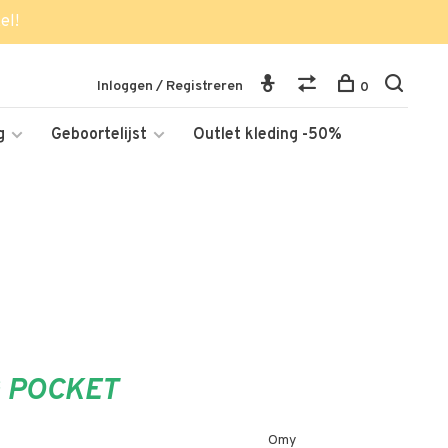
el!
Inloggen / Registreren
0
g
Geboortelijst
Outlet kleding -50%
G POCKET
Omy