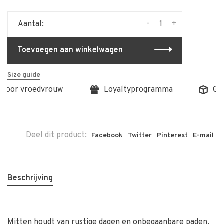
-
+
Aantal:
Toevoegen aan winkelwagen
Size guide
 door vroedvrouw
Loyaltyprogramma
Grat
Deel dit product:
Facebook
Twitter
Pinterest
E-mail
Beschrijving
Mitten houdt van rustige dagen en onbegaanbare paden.