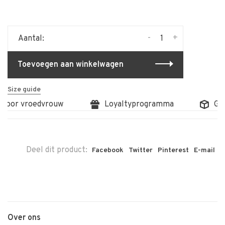
-
+
Aantal:
Toevoegen aan winkelwagen
Size guide
 door vroedvrouw
Loyaltyprogramma
Grat
Deel dit product:
Facebook
Twitter
Pinterest
E-mail
Over ons