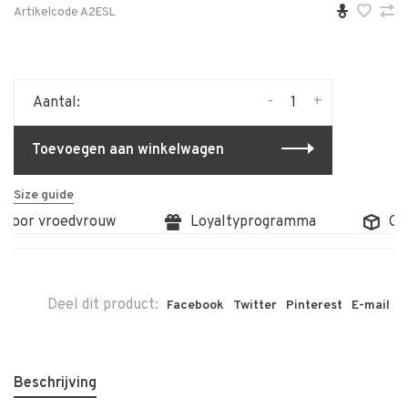
Artikelcode
A2ESL
-
+
Aantal:
Toevoegen aan winkelwagen
Size guide
 door vroedvrouw
Loyaltyprogramma
Grat
Deel dit product:
Facebook
Twitter
Pinterest
E-mail
Beschrijving