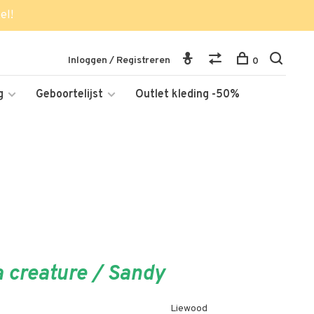
el!
Inloggen / Registreren
0
g
Geboortelijst
Outlet kleding -50%
 creature / Sandy
Liewood