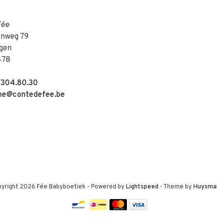
Fée
enweg 79
gen
478
304.80.30
e@contedefee.be
yright 2026 Fée Babyboetiek
- Powered by
Lightspeed
- Theme by
Huysma