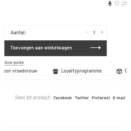
-
+
Aantal:
Toevoegen aan winkelwagen
Size guide
 door vroedvrouw
Loyaltyprogramma
Grat
Deel dit product:
Facebook
Twitter
Pinterest
E-mail