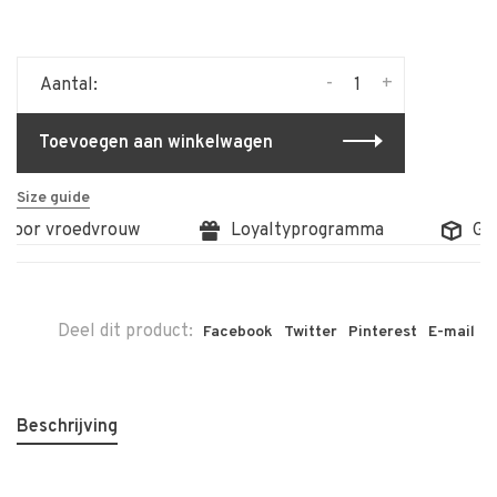
-
+
Aantal:
Toevoegen aan winkelwagen
Size guide
 door vroedvrouw
Loyaltyprogramma
Grat
Deel dit product:
Facebook
Twitter
Pinterest
E-mail
Beschrijving