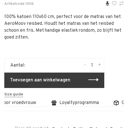
Artikelcode
1006
100% katoen 110x60 cm, perfect voor de matras van het
AeroMoov reisbed. Houdt het matras van het reisbed
schoon en fris. Met handige elastiek rondom, zo blijft het
goed zitten.
-
+
Aantal:
Toevoegen aan winkelwagen
Size guide
 door vroedvrouw
Loyaltyprogramma
Grat