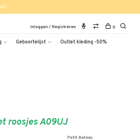
el!
Inloggen / Registreren
0
g
Geboortelijst
Outlet kleding -50%
et roosjes A09UJ
Petit Bateau