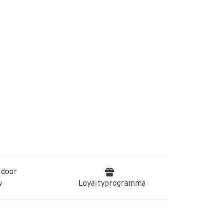
 door
w
Loyaltyprogramma