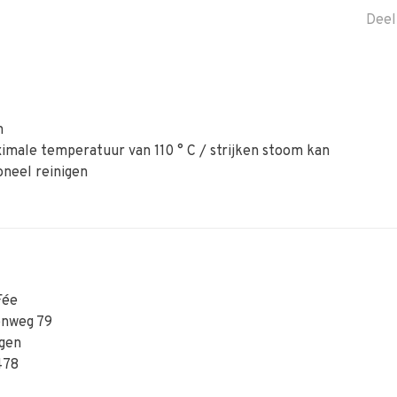
Deel
n
maximale temperatuur van 110 ° C / strijken stoom kan
oneel reinigen
Fée
enweg 79
gen
478