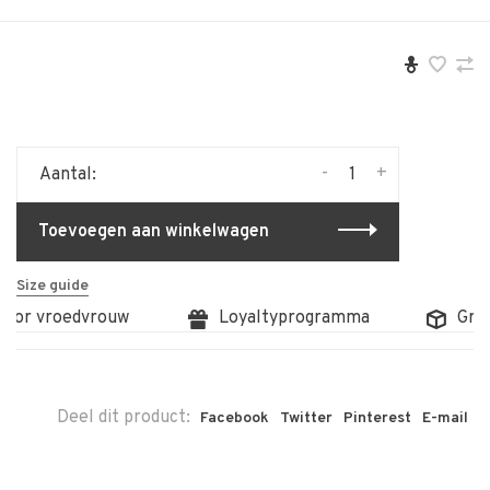
-
+
Aantal:
Toevoegen aan winkelwagen
Size guide
oor vroedvrouw
Loyaltyprogramma
Grati
Deel dit product:
Facebook
Twitter
Pinterest
E-mail